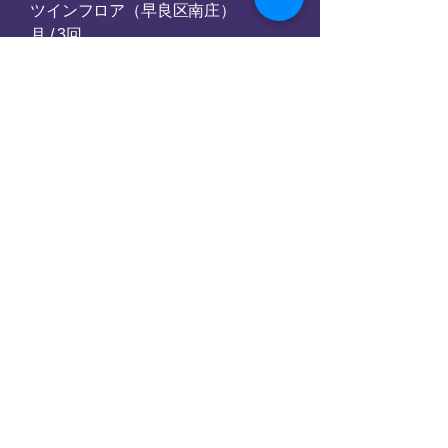
ツインフロア（早良区南庄）
​月 / 3回
​小学4年生〜
JAZZ中級